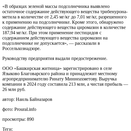
«В образцах зеленой массы подсолнечника выявлено
остаточное содержание действующего вещества трибенурона-
метила в количестве от 2,45 мг/кг до 7,01 мг/кг, разрешенного
к применению на подсолнечнике. Кроме этого, обнаружено
содержание действующего вещества циромазин в количестве
187,94 мг/кг. При этом применение пестицидов с
содержанием действующего вещества циромазин на
подсолнечнике не допускается», — рассказали в
Россельхознадзоре.
Руководству предприятия выдали предостережение.
ООО «Башкирская житница» зарегистрировано в селе
Языково Благоварского района и принадлежит местному
агропредпринимателю Ринату Миннеахметову. Выручка
компании в 2024 году составила 213 млн, а чистая прибыль —
26 млн руб.
автор:
Наиль Байназаров
фото:
Proural.info
просмотры:
890
Теги: