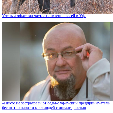
Ученый объяснил частое появление лосей в Уфе
«Никто не заcтрахован от беды»: уфимский предприниматель
бесплатно парит и моет людей с инвалидностью