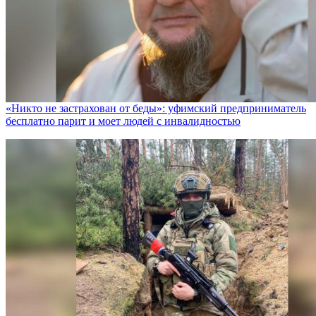
«Никто не заcтрахован от беды»: уфимский предприниматель
бесплатно парит и моет людей с инвалидностью