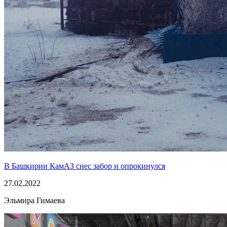
В Башкирии КамАЗ снес забор и опрокинулся
27.02.2022
Эльмира Гимаева