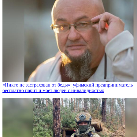
«Никто не заcтрахован от беды»: уфимский предприниматель
бесплатно парит и моет людей с инвалидностью