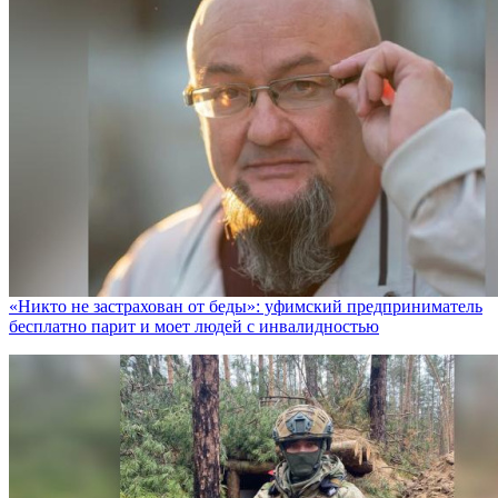
«Никто не заcтрахован от беды»: уфимский предприниматель
бесплатно парит и моет людей с инвалидностью