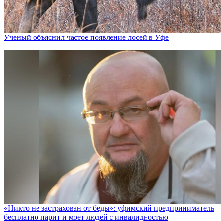
Ученый объяснил частое появление лосей в Уфе
«Никто не заcтрахован от беды»: уфимский предприниматель
бесплатно парит и моет людей с инвалидностью