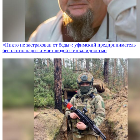
«Никто не заcтрахован от беды»: уфимский предприниматель
бесплатно парит и моет людей с инвалидностью