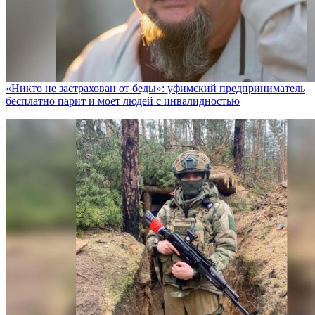
«Никто не заcтрахован от беды»: уфимский предприниматель
бесплатно парит и моет людей с инвалидностью