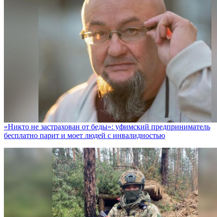
«Никто не заcтрахован от беды»: уфимский предприниматель
бесплатно парит и моет людей с инвалидностью