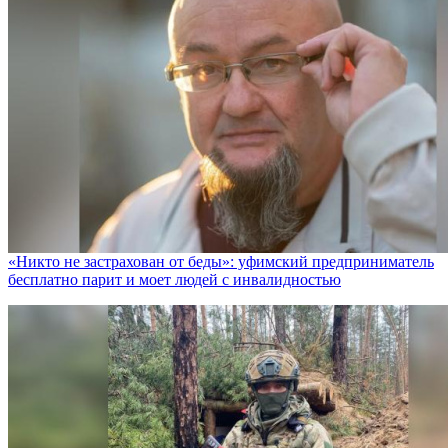
«Никто не заcтрахован от беды»: уфимский предприниматель
бесплатно парит и моет людей с инвалидностью