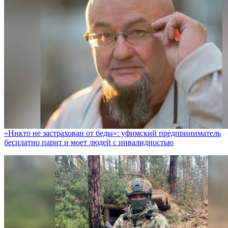
«Никто не заcтрахован от беды»: уфимский предприниматель
бесплатно парит и моет людей с инвалидностью