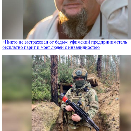
«Никто не заcтрахован от беды»: уфимский предприниматель
бесплатно парит и моет людей с инвалидностью