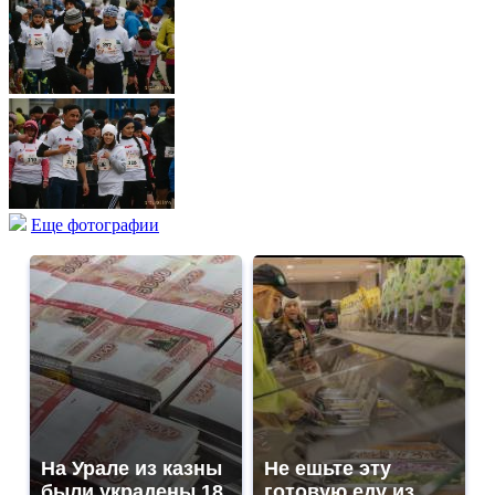
Еще фотографии
На Урале из казны
Не ешьте эту
были украдены 18
готовую еду из