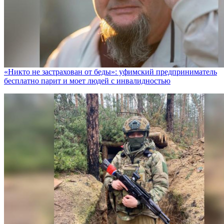
«Никто не заcтрахован от беды»: уфимский предприниматель
бесплатно парит и моет людей с инвалидностью