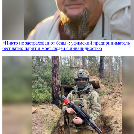
«Никто не заcтрахован от беды»: уфимский предприниматель
бесплатно парит и моет людей с инвалидностью