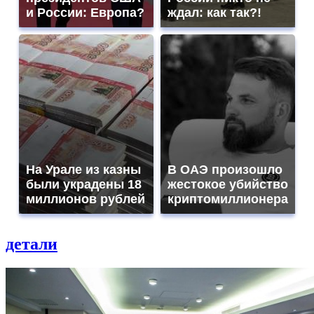
и России: Европа?
ждал: как так?!
На Урале из казны
В ОАЭ произошло
были украдены 18
жестокое убийство
миллионов рублей
криптомиллионера
детали