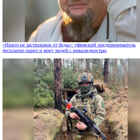
«Никто не заcтрахован от беды»: уфимский предприниматель
бесплатно парит и моет людей с инвалидностью