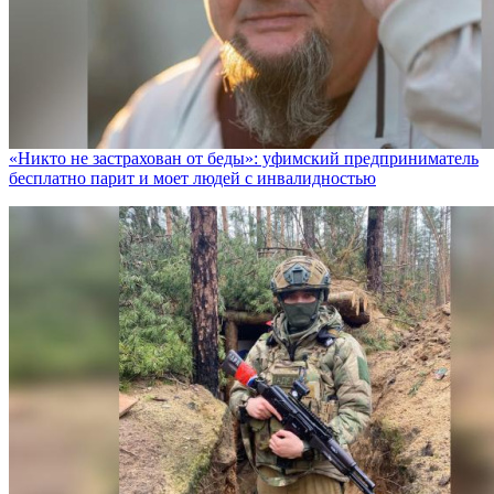
«Никто не заcтрахован от беды»: уфимский предприниматель
бесплатно парит и моет людей с инвалидностью