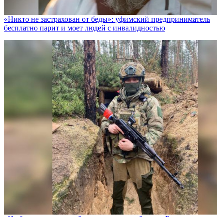
«Никто не заcтрахован от беды»: уфимский предприниматель
бесплатно парит и моет людей с инвалидностью