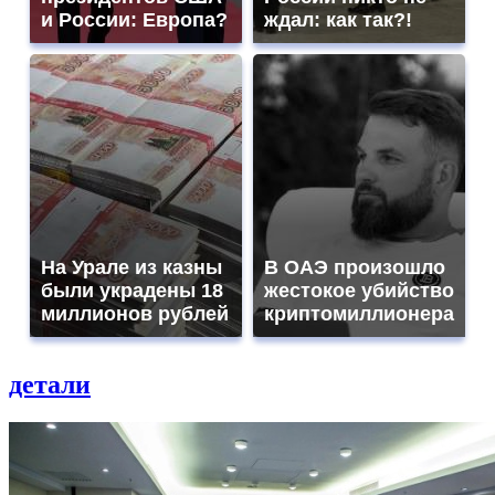
и России: Европа?
ждал: как так?!
На Урале из казны
В ОАЭ произошло
были украдены 18
жестокое убийство
миллионов рублей
криптомиллионера
детали