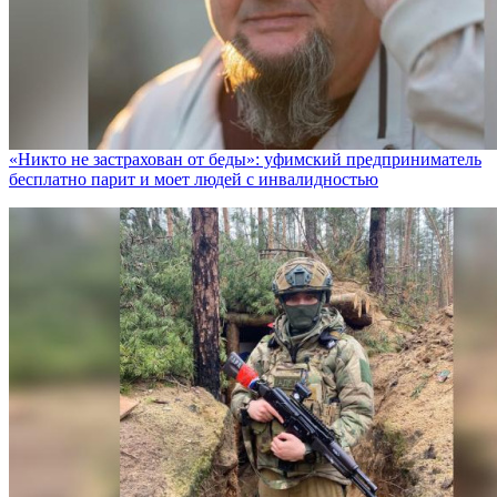
«Никто не заcтрахован от беды»: уфимский предприниматель
бесплатно парит и моет людей с инвалидностью