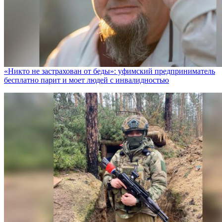
«Никто не заcтрахован от беды»: уфимский предприниматель
бесплатно парит и моет людей с инвалидностью