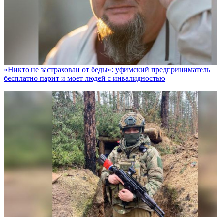
«Никто не заcтрахован от беды»: уфимский предприниматель
бесплатно парит и моет людей с инвалидностью