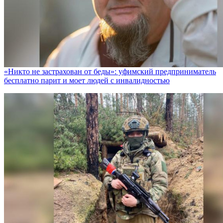
«Никто не заcтрахован от беды»: уфимский предприниматель
бесплатно парит и моет людей с инвалидностью