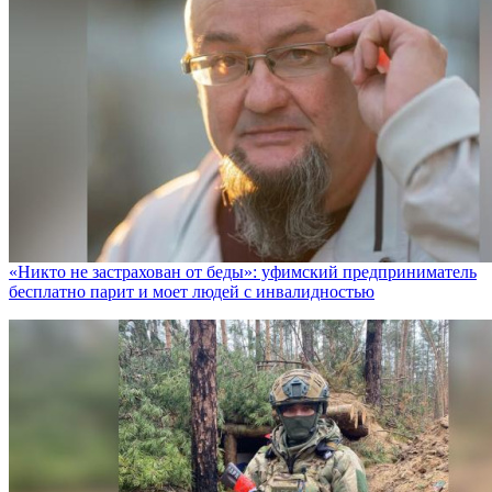
«Никто не заcтрахован от беды»: уфимский предприниматель
бесплатно парит и моет людей с инвалидностью