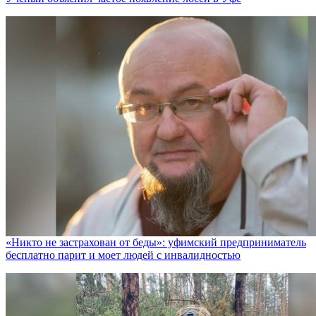
«Никто не заcтрахован от беды»: уфимский предприниматель
бесплатно парит и моет людей с инвалидностью