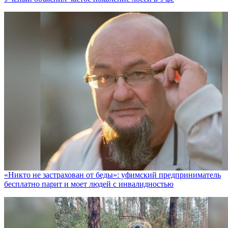
«Никто не заcтрахован от беды»: уфимский предприниматель
бесплатно парит и моет людей с инвалидностью