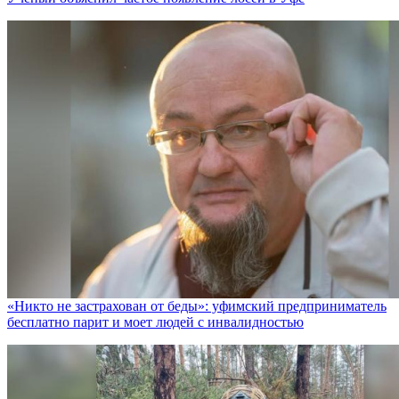
«Никто не заcтрахован от беды»: уфимский предприниматель
бесплатно парит и моет людей с инвалидностью