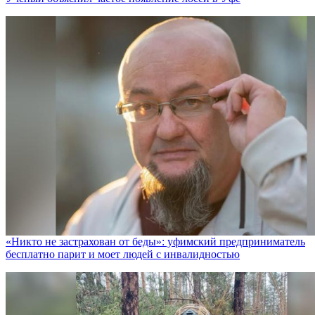
«Никто не заcтрахован от беды»: уфимский предприниматель
бесплатно парит и моет людей с инвалидностью