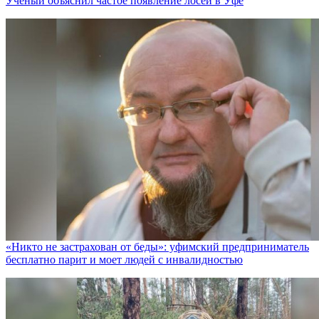
Ученый объяснил частое появление лосей в Уфе
«Никто не заcтрахован от беды»: уфимский предприниматель
бесплатно парит и моет людей с инвалидностью