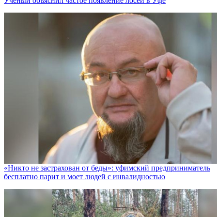
Ученый объяснил частое появление лосей в Уфе
«Никто не заcтрахован от беды»: уфимский предприниматель
бесплатно парит и моет людей с инвалидностью