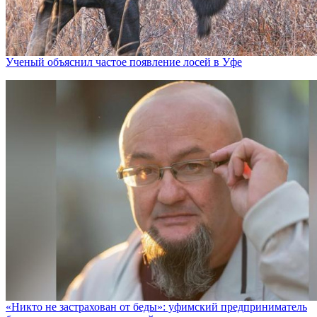
Ученый объяснил частое появление лосей в Уфе
«Никто не заcтрахован от беды»: уфимский предприниматель