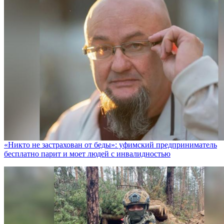
«Никто не заcтрахован от беды»: уфимский предприниматель
бесплатно парит и моет людей с инвалидностью