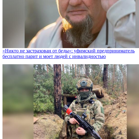
«Никто не заcтрахован от беды»: уфимский предприниматель
бесплатно парит и моет людей с инвалидностью