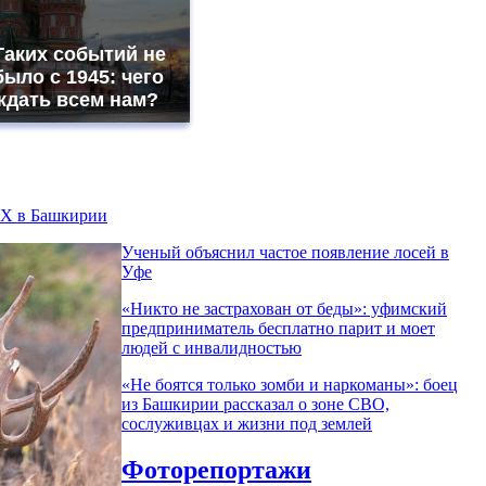
Таких событий не
было с 1945: чего
ждать всем нам?
КХ в Башкирии
Ученый объяснил частое появление лосей в
Уфе
«Никто не заcтрахован от беды»: уфимский
предприниматель бесплатно парит и моет
людей с инвалидностью
«Не боятся только зомби и наркоманы»: боец
из Башкирии рассказал о зоне СВО,
сослуживцах и жизни под землей
Фоторепортажи