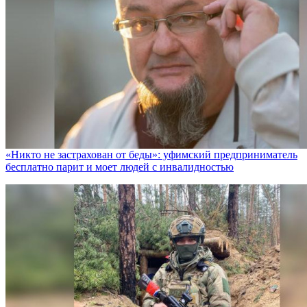
«Никто не заcтрахован от беды»: уфимский предприниматель
бесплатно парит и моет людей с инвалидностью