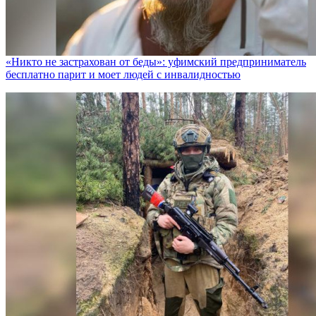
«Никто не заcтрахован от беды»: уфимский предприниматель
бесплатно парит и моет людей с инвалидностью