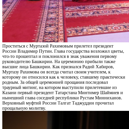
Проститься с Муртазой Рахимовым прилетел президент
России Владимир Путин. Глава государства возложил цветы,
что-то прошептал и поклонился в знак уважения первому
руководителю Башкирии. На церемонию прибыли также
высшие лица Башкирии. Как признался Радий Хабиров,
Муртазу Рахимова он всегда считал своим учителем, к
которому он относился как к человеку, ставшему практически
родным. За общей церемонией прощания последовал
траурный митинг, на котором выступили прилетевшие из
Казани первый президент Татарстана Минтимер Шаймиев и
нынешний глава соседней республики Рустам Минниханов.
Верховный муфтий России Талгат Таджуддин прочитал
прощальную молитву.