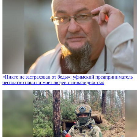
«Никто не заcтрахован от беды»: уфимский предприниматель
бесплатно парит и моет людей с инвалидностью