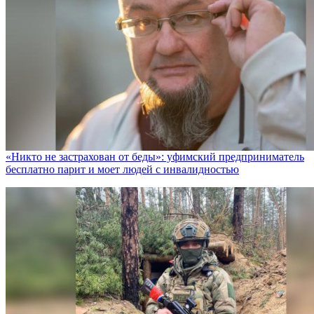
«Никто не заcтрахован от беды»: уфимский предприниматель
бесплатно парит и моет людей с инвалидностью