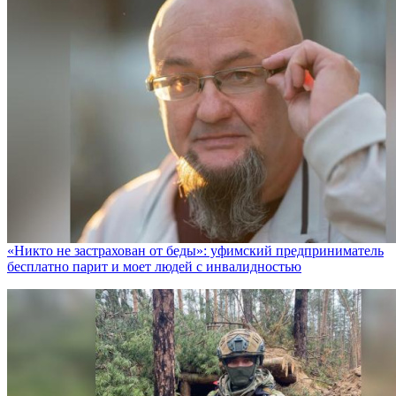
«Никто не заcтрахован от беды»: уфимский предприниматель
бесплатно парит и моет людей с инвалидностью