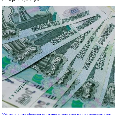
Уфимца оштрафовали за утерю пистолета по неосторожности