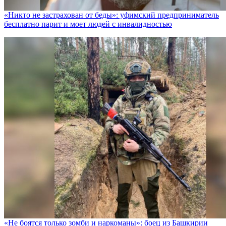
«Никто не заcтрахован от беды»: уфимский предприниматель
бесплатно парит и моет людей с инвалидностью
«Не боятся только зомби и наркоманы»: боец из Башкирии