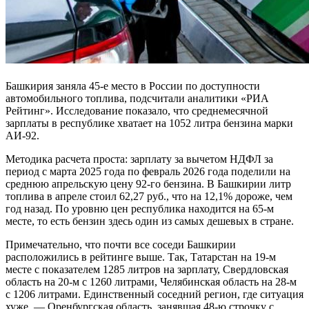
Башкирия заняла 45-е место в России по доступности
автомобильного топлива, подсчитали аналитики «РИА
Рейтинг». Исследование показало, что среднемесячной
зарплаты в республике хватает на 1052 литра бензина марки
АИ-92.
Методика расчета проста: зарплату за вычетом НДФЛ за
период с марта 2025 года по февраль 2026 года поделили на
среднюю апрельскую цену 92-го бензина. В Башкирии литр
топлива в апреле стоил 62,27 руб., что на 12,1% дороже, чем
год назад. По уровню цен республика находится на 65-м
месте, то есть бензин здесь один из самых дешевых в стране.
Примечательно, что почти все соседи Башкирии
расположились в рейтинге выше. Так, Татарстан на 19-м
месте с показателем 1285 литров на зарплату, Свердловская
область на 20-м с 1260 литрами, Челябинская область на 28-м
с 1206 литрами. Единственный соседний регион, где ситуация
хуже, — Оренбургская область, занявшая 48-ю строчку с