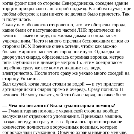
когда фронт шел со стороны Северодонецка, соседнее здание
торцом прикрывало наш второй подъезд. В любом случае, при
любом обстреле к нам ничего не должно было прилететь. Так
и получилось.
Скажу вам абсолютно откровенно, что все обстрелы города,
какие были от наступающих частей ЛНР, практически не
велись — имею в виду, по жилым домам и социальным
учреждениям. Часто и много стреляли беспокоящим огнем со
стороны ВСУ. Военные очень хотели, чтобы как можно
больше мирного населения город покинуло. Однажды во
дворе упал снаряд, образовалась огромная воронка, метров
пять глубиной и в диаметре метров 15. Этим боеприпасом
перебило сразу же все коммуникации: газ, воду,
электричество. После этого сразу же уехало много соседей на
сторону Украины.
Был случай, когда люди стояли за водой — и тут прилетает
артиллерийский снаряд прямо в очередь. Сразу погибло 11
человек. Не могу сказать, чей это был снаряд, но такое было.
— Чем вы питались? Была гуманитарная помощь?
— Гуманитарная помощь с украинской стороны вообще
заслуживает отдельного упоминания. Приезжала машина,
раздавали еду, но сразу в глаза бросалось просто огромное
количество полностью вооруженных военных, которые
сопровождали гумконвой. Обычно охраны намного меньше.