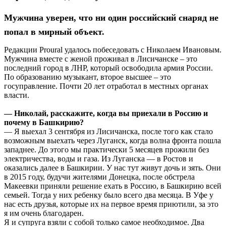
Мужчина уверен, что ни один российский снаряд не
попал в мирный объект.
Редакции Proural удалось побеседовать с Николаем Ивановым.
Мужчина вместе с женой проживал в Лисичанске – это
последний город в ЛНР, который освободила армия России.
По образованию музыкант, второе высшее – это
госуправление. Почти 20 лет отработал в местных органах
власти.
— Николай, расскажите, когда вы приехали в Россию и
почему в Башкирию?
— Я выехал 3 сентября из Лисичанска, после того как стало
возможным выехать через Луганск, когда волна фронта пошла
западнее. До этого мы практически 5 месяцев прожили без
электричества, воды и газа. Из Луганска — в Ростов и
оказались далее в Башкирии. У нас тут живут дочь и зять. Они
в 2015 году, будучи жителями Донецка, после обстрела
Макеевки приняли решение ехать в Россию, в Башкирию всей
семьей. Тогда у них ребенку было всего два месяца. В Уфе у
нас есть друзья, которые их на первое время приютили, за это
я им очень благодарен.
Я и супруга взяли с собой только самое необходимое. Два