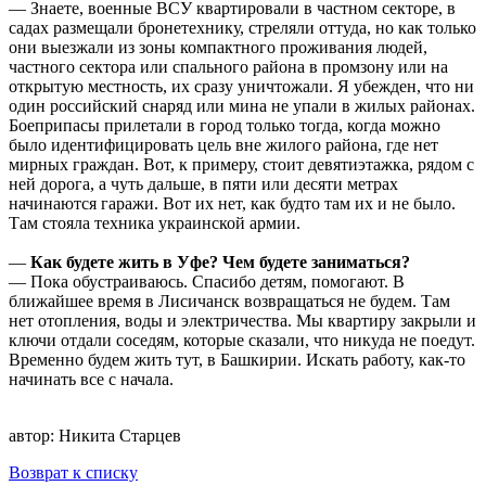
— Знаете, военные ВСУ квартировали в частном секторе, в
садах размещали бронетехнику, стреляли оттуда, но как только
они выезжали из зоны компактного проживания людей,
частного сектора или спального района в промзону или на
открытую местность, их сразу уничтожали. Я убежден, что ни
один российский снаряд или мина не упали в жилых районах.
Боеприпасы прилетали в город только тогда, когда можно
было идентифицировать цель вне жилого района, где нет
мирных граждан. Вот, к примеру, стоит девятиэтажка, рядом с
ней дорога, а чуть дальше, в пяти или десяти метрах
начинаются гаражи. Вот их нет, как будто там их и не было.
Там стояла техника украинской армии.
—
Как будете жить в Уфе? Чем будете заниматься?
— Пока обустраиваюсь. Спасибо детям, помогают. В
ближайшее время в Лисичанск возвращаться не будем. Там
нет отопления, воды и электричества. Мы квартиру закрыли и
ключи отдали соседям, которые сказали, что никуда не поедут.
Временно будем жить тут, в Башкирии. Искать работу, как-то
начинать все с начала.
автор:
Никита Старцев
Возврат к списку