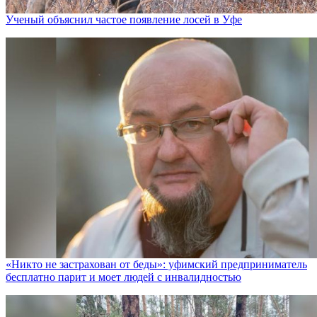
Ученый объяснил частое появление лосей в Уфе
«Никто не заcтрахован от беды»: уфимский предприниматель
бесплатно парит и моет людей с инвалидностью