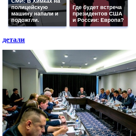
СМИ: В Химках на
полицейскую
Где будет встреча
машину напали и
президентов США
подожгли.
и России: Европа?
детали