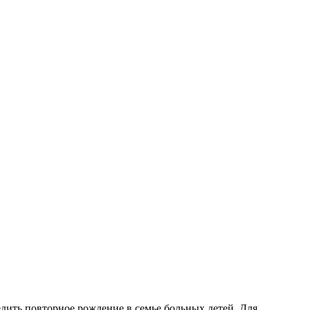
дить повторное рождение в семье больных детей. Для