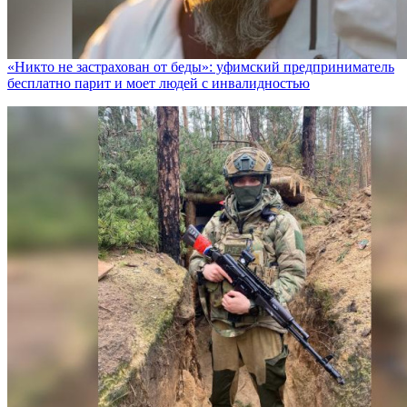
«Никто не заcтрахован от беды»: уфимский предприниматель
бесплатно парит и моет людей с инвалидностью