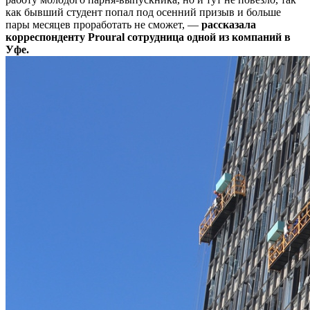
как бывший студент попал под осенний призыв и больше
пары месяцев проработать не сможет, —
рассказала
корреспонденту Proural сотрудница одной из компаний в
Уфе.