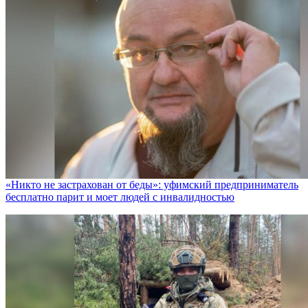
«Никто не заcтрахован от беды»: уфимский предприниматель
бесплатно парит и моет людей с инвалидностью