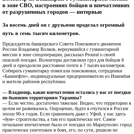
в зоне СВО, настроениях бойцов и впечатлениях
от разрушенных городов — интервью
За восемь дней он с друзьями проделал огромный
путь в семь тысяч километров.
Председатель башкирского Совета Поискового движения
России Владимир Волков, вернувшийся с гуманитарной
миссии в зоне спецоперации, рассказал Proural о своей
опасной поездке. Волонтеры доставляли груз для бойцов 8
дней и преодолели расстояние почти в 7 тысяч километров.
Собирать гуманитарку помогали поисковики, сотрудники
«Башнефти», индивидуальные предприниматели из Ишимбая
и жители районов республики.
— Владимир, какие впечатления остались у вас от поездки
по бывшим территориям Украины?
— Если честно, достаточно тяжелые. Видно, что территории в
целом не развивались. Ощущение, будто я очутился в России
эпохи 90-х годов. Если сравнивать даже с Уфой, у нас здесь
«бум» строительства, а там его практически нет. Самое
печальное впечатление было от поездки по Мариуполю: город
практически уничтожен в боях, его, по сути, решили не