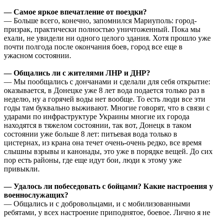
— Самое яркое впечатление от поездки?
— Больше всего, конечно, запомнился Мариуполь: город-
призрак, практически полностью уничтоженный. Пока мы
ехали, не увидели ни одного целого здания. Хотя прошло уже
почти полгода после окончания боев, город все еще в
ужасном состоянии.
— Общались ли с жителями ЛНР и ДНР?
— Мы пообщались с дончанами и сделали для себя открытие:
оказывается, в Донецке уже 8 лет вода подается только раз в
неделю, ну а горячей воды нет вообще. То есть люди все эти
годы там буквально выживают. Многие говорят, что в связи с
ударами по инфраструктуре Украины многие их города
находятся в тяжелом состоянии, так вот, Донецк в таком
состоянии уже больше 8 лет: питьевая вода только в
цистернах, из крана она течет очень-очень редко, все время
слышны взрывы и канонады, это уже в порядке вещей. До сих
пор есть районы, где еще идут бои, люди к этому уже
привыкли.
— Удалось ли побеседовать с бойцами? Какие настроения у
военнослужащих?
— Общались и с добровольцами, и с мобилизованными
ребятами, у всех настроение приподнятое, боевое. Лично я не