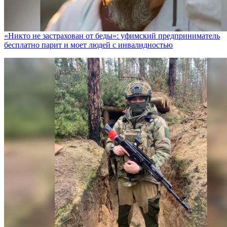
«Никто не заcтрахован от беды»: уфимский предприниматель
бесплатно парит и моет людей с инвалидностью