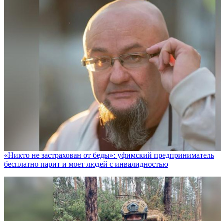
«Никто не заcтрахован от беды»: уфимский предприниматель
бесплатно парит и моет людей с инвалидностью