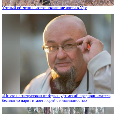
Ученый объяснил частое появление лосей в Уфе
«Никто не заcтрахован от беды»: уфимский предприниматель
бесплатно парит и моет людей с инвалидностью