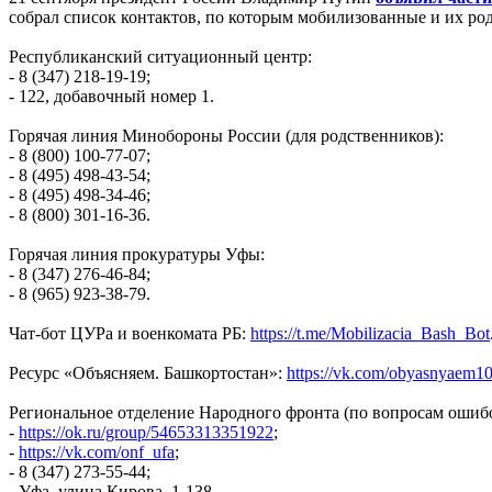
собрал список контактов, по которым мобилизованные и их ро
Республиканский ситуационный центр:
- 8 (347) 218-19-19;
- 122, добавочный номер 1.
Горячая линия Минобороны России (для родственников):
- 8 (800) 100-77-07;
- 8 (495) 498-43-54;
- 8 (495) 498-34-46;
- 8 (800) 301-16-36.
Горячая линия прокуратуры Уфы:
- 8 (347) 276-46-84;
- 8 (965) 923-38-79.
Чат-бот ЦУРа и военкомата РБ:
https://t.me/Mobilizacia_Bash_Bot
Ресурс «Объясняем. Башкортостан»:
https://vk.com/obyasnyaem1
Региональное отделение Народного фронта (по вопросам ошиб
-
https://ok.ru/group/54653313351922
;
-
https://vk.com/onf_ufa
;
- 8 (347) 273-55-44;
- Уфа, улица Кирова, 1-138.