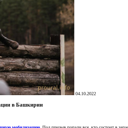
04.10.2022
зации в Башкирии
ичную мобилизацию
. Под призыв попали все, кто состоит в зап