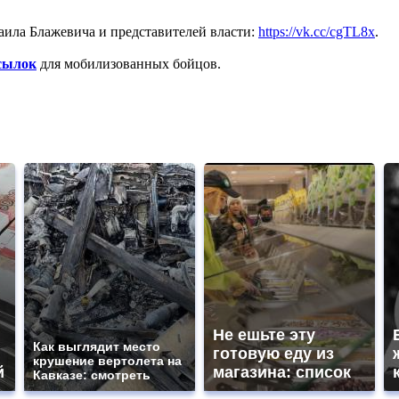
ила Блажевича и представителей власти:
https://vk.cc/cgTL8x
.
сылок
для мобилизованных бойцов.
Не ешьте эту
Как выглядит место
готовую еду из
крушение вертолета на
й
магазина: список
Кавказе: смотреть