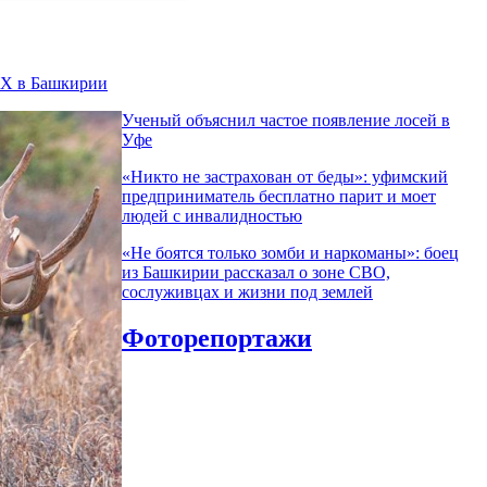
КХ в Башкирии
Ученый объяснил частое появление лосей в
Уфе
«Никто не заcтрахован от беды»: уфимский
предприниматель бесплатно парит и моет
людей с инвалидностью
«Не боятся только зомби и наркоманы»: боец
из Башкирии рассказал о зоне СВО,
сослуживцах и жизни под землей
Фоторепортажи